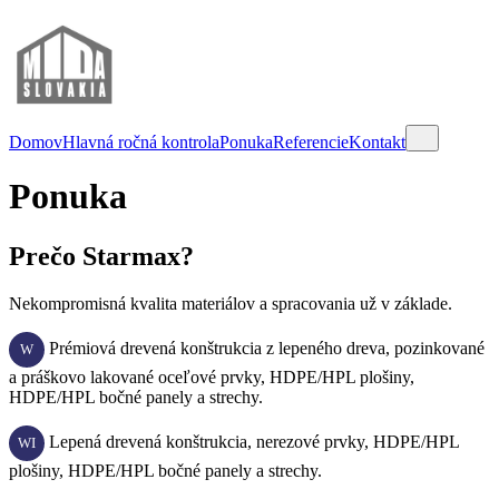
Domov
Hlavná ročná kontrola
Ponuka
Referencie
Kontakt
Ponuka
Prečo Starmax?
Nekompromisná kvalita materiálov a spracovania už v základe.
Prémiová drevená konštrukcia z lepeného dreva, pozinkované
W
a práškovo lakované oceľové prvky, HDPE/HPL plošiny,
HDPE/HPL bočné panely a strechy.
Lepená drevená konštrukcia, nerezové prvky, HDPE/HPL
WI
plošiny, HDPE/HPL bočné panely a strechy.