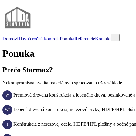
Domov
Hlavná ročná kontrola
Ponuka
Referencie
Kontakt
Ponuka
Prečo Starmax?
Nekompromisná kvalita materiálov a spracovania už v základe.
Prémiová drevená konštrukcia z lepeného dreva, pozinkované 
W
Lepená drevená konštrukcia, nerezové prvky, HDPE/HPL ploši
WI
Konštrukcia z nerezovej ocele, HDPE/HPL plošiny a bočné pa
I