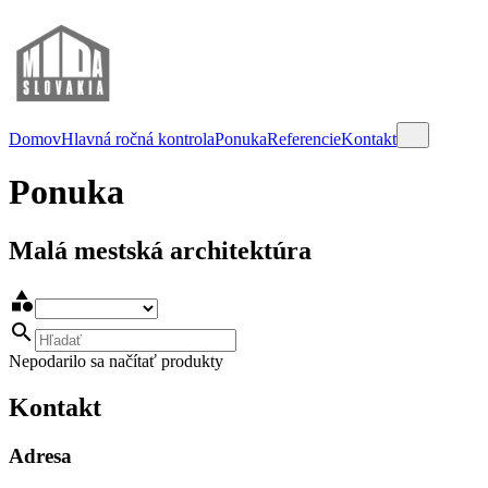
Domov
Hlavná ročná kontrola
Ponuka
Referencie
Kontakt
Ponuka
Malá mestská architektúra


Nepodarilo sa načítať produkty
Kontakt
Adresa