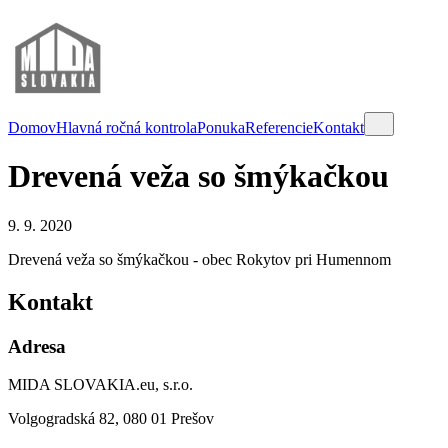
Domov
Hlavná ročná kontrola
Ponuka
Referencie
Kontakt
Drevená veža so šmýkačkou
9. 9. 2020
Drevená veža so šmýkačkou - obec Rokytov pri Humennom
Kontakt
Adresa
MIDA SLOVAKIA.eu, s.r.o.
Volgogradská 82, 080 01 Prešov