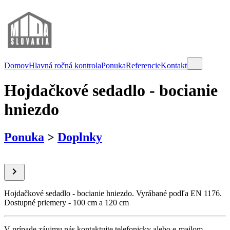
Domov
Hlavná ročná kontrola
Ponuka
Referencie
Kontakt
Hojdačkové sedadlo - bocianie
hniezdo
Ponuka
>
Doplnky

Hojdačkové sedadlo - bocianie hniezdo. Vyrábané podľa EN 1176.
Dostupné priemery - 100 cm a 120 cm
V prípade záujmu nás kontaktujte telefonicky alebo e-mailom.