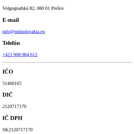
Volgogradská 82, 080 01 Prešov
E-mail
info@midaslovakia.eu
Telefón
+421 908 984 612
IČO
51460165
DIČ
2120717170
IČ DPH
SK2120717170