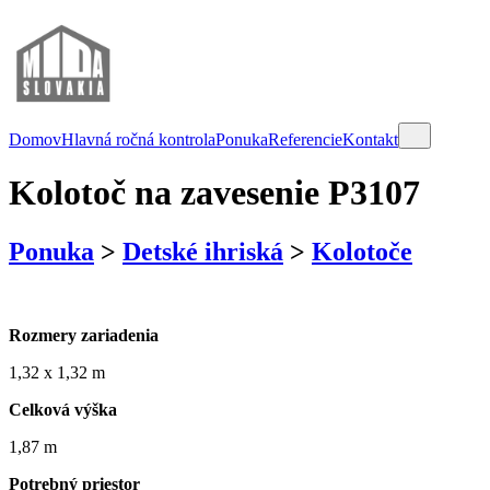
Domov
Hlavná ročná kontrola
Ponuka
Referencie
Kontakt
Kolotoč na zavesenie P3107
Ponuka
>
Detské ihriská
>
Kolotoče
Rozmery zariadenia
1,32 x 1,32 m
Celková výška
1,87 m
Potrebný priestor