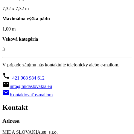
7,32 x 7,32 m
Maximálna výška pádu
1,00 m
Veková kategória
3+
V prípade záujmu nás kontaktujte telefonicky alebo e-mailom.

+421 908 984 612

info@midaslovakia.eu

Kontaktovať e-mailom
Kontakt
Adresa
MIDA SLOVAKIA.eu, s.r.o.