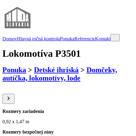
Domov
Hlavná ročná kontrola
Ponuka
Referencie
Kontakt
Lokomotíva P3501
Ponuka
>
Detské ihriská
>
Domčeky,
autíčka, lokomotívy, lode

Rozmery zariadenia
0,92 x 1,47 m
Rozmery bezpečnej zóny