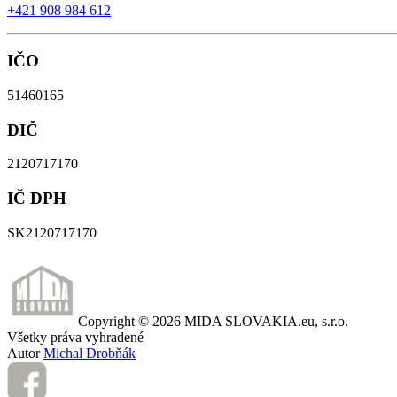
+421 908 984 612
IČO
51460165
DIČ
2120717170
IČ DPH
SK2120717170
Copyright ©
2026
MIDA SLOVAKIA.eu, s.r.o.
Všetky práva vyhradené
Autor
Michal Drobňák